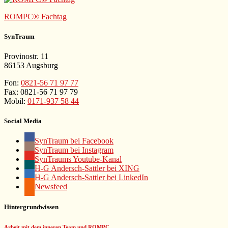
ROMPC® Fachtag
SynTraum
Provinostr. 11
86153 Augsburg
Fon:
0821-56 71 97 77
Fax: 0821-56 71 97 79
Mobil:
0171-937 58 44
Social Media
SynTraum bei Facebook
SynTraum bei Instagram
SynTraums Youtube-Kanal
H-G Andersch-Sattler bei XING
H-G Andersch-Sattler bei LinkedIn
Newsfeed
Hintergrundwissen
Arbeit mit dem inneren Team und ROMPC