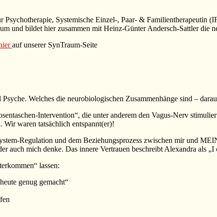
 für Psychotherapie, Systemische Einzel-, Paar- & Familientherapeut
raum und bildet hier zusammen mit Heinz-Günter Andersch-Sattler die
hier
auf unserer SynTraum-Seite
 Psyche. Welches die neurobiologischen Zusammenhänge sind – darauf 
Hosentaschen-Intervention“, die unter anderem den Vagus-Nerv stimuli
Wir waren tatsächlich entspannt(er)!
ystem-Regulation und dem Beziehungsprozess zwischen mir und MEINE
oder auch mich denke. Das innere Vertrauen beschreibt Alexandra als „I
nterkommen“ lassen:
 heute genug gemacht“
fen