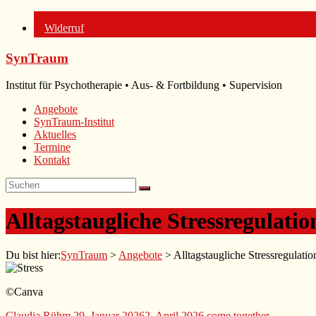
Widerruf
Zum
SynTraum
Inhalt
springen
Institut für Psychotherapie • Aus- & Fortbildung • Supervision
Angebote
SynTraum-Institut
Aktuelles
Termine
Kontakt
Alltagstaugliche Stressregulati
Du bist hier:
SynTraum
>
Angebote
>
Alltagstaugliche Stressregulati
©Canva
Claudia Rühm
29. Januar 2026
2. April 2026
come together