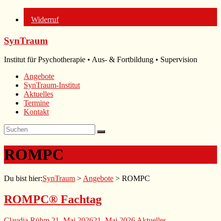
Widerruf
Zum
SynTraum
Inhalt
springen
Institut für Psychotherapie • Aus- & Fortbildung • Supervision
Angebote
SynTraum-Institut
Aktuelles
Termine
Kontakt
ROMPC
Du bist hier:
SynTraum
>
Angebote
>
ROMPC
ROMPC® Fachtag
Claudia Rühm
21. Mai 2026
21. Mai 2026
Aktuelles