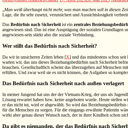
„
Man weiß überhaupt nicht mehr, was man machen soll in diesen Zeite
Lage, die ihr sehr zusetzt, verunsichert und Aussichtslosigkeit verbrei
Das
Bedürfnis nach Sicherheit
ist ein
zentrales Beziehungsbedürf
angewiesen sind. Das ist eine Ausprägung der sozialen Grundlagen u
angewiesen-sein stärkt also die soziale Verbindung.
Wer stillt das Bedürfnis nach Sicherheit?
Da wir in unsicheren Zeiten leben [
X
] und das mindestens schon sei
warten wir, das uns dieses Beziehungsbedürfnis nach Sicherheit befri
brauchen. Gesellschaftlich scheint das überzugehen auf Menschen mit
erfüllen. Und zwar weil sie es nicht können, die Aufgaben so komplex
Das Bedürfnis nach Sicherheit nach außen verlagert
In meiner Jungend hat uns der der Vietnam-Krieg, der uns als Jugend
Lösung erwartet haben bzw. keine angeboten wurde. Heute stellen wir e
er das nicht tut, wird er abgewählt. So wird das Beziehungsbedürfnis
für die Menschen zu sorgen. Für die eingangs erwähnte Patientin wär
wirkt aber genau dieser Wunsch nach, der in ihrer Kindheit schon nic
Da gibt es niemanden, der das Bedürfnis nach Sicherhei