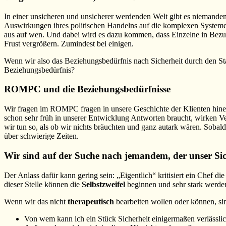
In einer unsicheren und unsicherer werdenden Welt gibt es niemanden,
Auswirkungen ihres politischen Handelns auf die komplexen Systeme n
aus auf wen. Und dabei wird es dazu kommen, dass Einzelne in Bezug
Frust vergrößern. Zumindest bei einigen.
Wenn wir also das Beziehungsbedürfnis nach Sicherheit durch den Sta
Beziehungsbedürfnis?
ROMPC und die Beziehungsbedürfnisse
Wir fragen im ROMPC fragen in unsere Geschichte der Klienten hin
schon sehr früh in unserer Entwicklung Antworten braucht, wirken Ve
wir tun so, als ob wir nichts bräuchten und ganz autark wären. Soba
über schwierige Zeiten.
Wir sind auf der Suche nach jemandem, der unser Sich
Der Anlass dafür kann gering sein: „Eigentlich“ kritisiert ein Chef d
dieser Stelle können die
Selbstzweifel
beginnen und sehr stark werden
Wenn wir das nicht
therapeutisch
bearbeiten wollen oder können, sin
Von wem kann ich ein Stück Sicherheit einigermaßen verlässlic