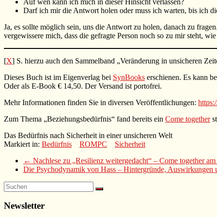
Auf wen kann ich mich in dieser Hinsicht verlassen?
Darf ich mir die Antwort holen oder muss ich warten, bis ich 
Ja, es sollte möglich sein, uns die Antwort zu holen, danach zu frag
vergewissere mich, dass die gefragte Person noch so zu mir steht, wie
[
X
] S. hierzu auch den Sammelband „Veränderung in unsicheren Zeit
Dieses Buch ist im Eigenverlag bei
SynBooks
erschienen. Es kann be
Oder als E-Book € 14,50. Der Versand ist portofrei.
Mehr Informationen finden Sie in diversen Veröffentlichungen:
https:
Zum Thema „Beziehungsbedürfnis“ fand bereits ein
Come together
st
Das Bedürfnis nach Sicherheit in einer unsicheren Welt
Markiert in:
Bedürfnis
ROMPC
Sicherheit
←
Nachlese zu „Resilienz weitergedacht“ – Come together am
Die Psychodynamik von Hass – Hintergründe, Auswirkungen
Newsletter