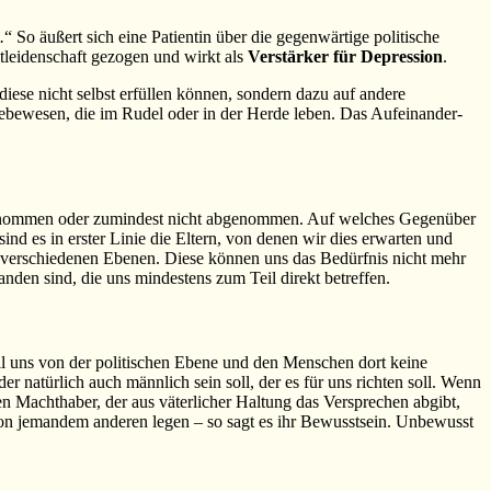
.
“ So äußert sich eine Patientin über die gegenwärtige politische
Mitleidenschaft gezogen und wirkt als
Verstärker für Depression
.
iese nicht selbst erfüllen können, sondern dazu auf andere
ebewesen, die im Rudel oder in der Herde leben. Das Aufeinander-
zugenommen oder zumindest nicht abgenommen. Auf welches Gegenüber
nd es in erster Linie die Eltern, von denen wir dies erwarten und
uf verschiedenen Ebenen. Diese können uns das Bedürfnis nicht mehr
nden sind, die uns mindestens zum Teil direkt betreffen.
il uns von der politischen Ebene und den Menschen dort keine
r natürlich auch männlich sein soll, der es für uns richten soll. Wenn
en Machthaber, der aus väterlicher Haltung das Versprechen abgibt,
von jemandem anderen legen – so sagt es ihr Bewusstsein. Unbewusst