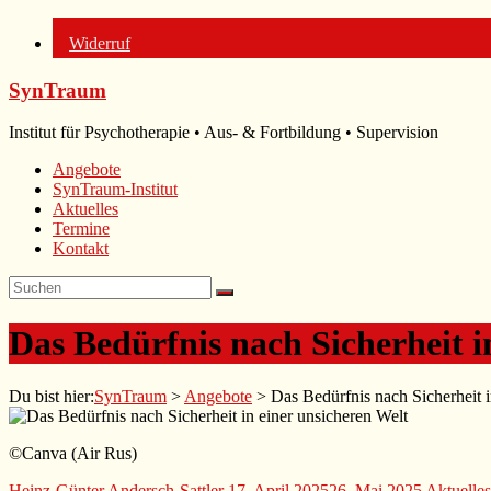
Widerruf
Zum
SynTraum
Inhalt
springen
Institut für Psychotherapie • Aus- & Fortbildung • Supervision
Angebote
SynTraum-Institut
Aktuelles
Termine
Kontakt
Das Bedürfnis nach Sicherheit i
Du bist hier:
SynTraum
>
Angebote
>
Das Bedürfnis nach Sicherheit 
©Canva (Air Rus)
Heinz-Günter Andersch-Sattler
17. April 2025
26. Mai 2025
Aktuelles