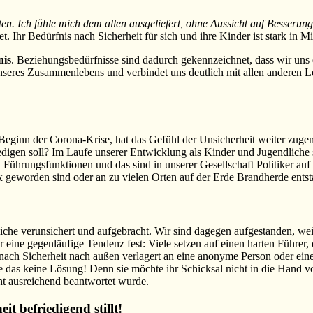
n. Ich fühle mich dem allen ausgeliefert, ohne Aussicht auf Besserung
tet. Ihr Bedürfnis nach Sicherheit für sich und ihre Kinder ist stark in 
nis
. Beziehungsbedürfnisse sind dadurch gekennzeichnet, dass wir uns d
nseres Zusammenlebens und verbindet uns deutlich mit allen anderen L
t Beginn der Corona-Krise, hat das Gefühl der Unsicherheit weiter 
edigen soll? Im Laufe unserer Entwicklung als Kinder und Jugendliche si
 Führungsfunktionen und das sind in unserer Gesellschaft Politiker a
 geworden sind oder an zu vielen Orten auf der Erde Brandherde entsta
liche verunsichert und aufgebracht. Wir sind dagegen aufgestanden, we
ine gegenläufige Tendenz fest: Viele setzen auf einen harten Führer, de
 nach Sicherheit nach außen verlagert an eine anonyme Person oder ein
e das keine Lösung! Denn sie möchte ihr Schicksal nicht in die Hand 
ht ausreichend beantwortet wurde.
t befriedigend stillt!