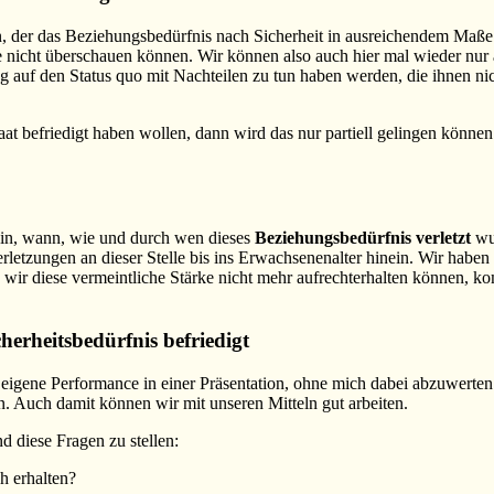
 der das Beziehungsbedürfnis nach Sicherheit in ausreichendem Maße sti
icht überschauen können. Wir können also auch hier mal wieder nur au
 auf den Status quo mit Nachteilen zu tun haben werden, die ihnen ni
at befriedigt haben wollen, dann wird das nur partiell gelingen könn
ein, wann, wie und durch wen dieses
Beziehungsbedürfnis verletzt
wur
rletzungen an dieser Stelle bis ins Erwachsenenalter hinein. Wir habe
ld wir diese vermeintliche Stärke nicht mehr aufrechterhalten können
erheitsbedürfnis befriedigt
ie eigene Performance in einer Präsentation, ohne mich dabei abzuwerten.
. Auch damit können wir mit unseren Mitteln gut arbeiten.
d diese Fragen zu stellen:
h erhalten?