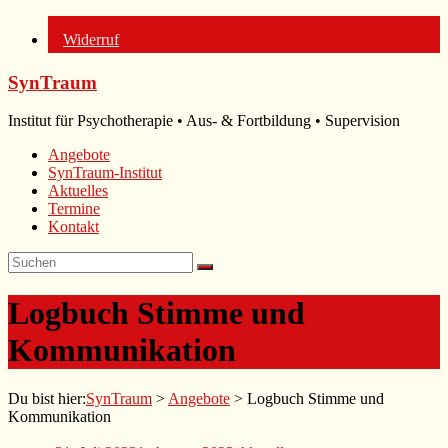
Widerruf
Zum
SynTraum
Inhalt
springen
Institut für Psychotherapie • Aus- & Fortbildung • Supervision
Angebote
SynTraum-Institut
Aktuelles
Termine
Kontakt
Logbuch Stimme und
Kommunikation
Du bist hier:
SynTraum
>
Angebote
>
Logbuch Stimme und
Kommunikation