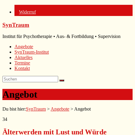
Widerruf
Zum
SynTraum
Inhalt
springen
Institut für Psychotherapie • Aus- & Fortbildung • Supervision
Angebote
SynTraum-Institut
Aktuelles
Termine
Kontakt
Angebot
Du bist hier:
SynTraum
>
Angebote
>
Angebot
34
Älterwerden mit Lust und Würde