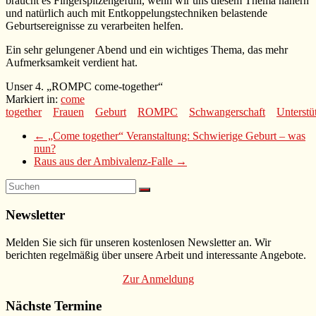
braucht es Fingerspitzengefühl, wenn wir uns diesem Thema nähern
und natürlich auch mit Entkoppelungstechniken belastende
Geburtsereignisse zu verarbeiten helfen.
Ein sehr gelungener Abend und ein wichtiges Thema, das mehr
Aufmerksamkeit verdient hat.
Unser 4. „ROMPC come-together“
Markiert in:
come
together
Frauen
Geburt
ROMPC
Schwangerschaft
Unterstü
←
„Come together“ Veranstaltung: Schwierige Geburt – was
nun?
Raus aus der Ambivalenz-Falle
→
Newsletter
Melden Sie sich für unseren kostenlosen Newsletter an. Wir
berichten regelmäßig über unsere Arbeit und interessante Angebote.
Zur Anmeldung
Nächste Termine