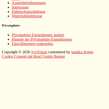
Anmeldebedingungen
Impressum
Datenschutzerklärung
Widerrufsbelehrung
Privatsphäre
Privatsphäre-Einstellungen ändern
Historie der Privatsphäre-Einstellungen
Einwilligungen widerrufen
Copyright © 2026
SynTraum
customized by
tatanka design
Scroll
Cookie Consent mit Real Cookie Banner
Up