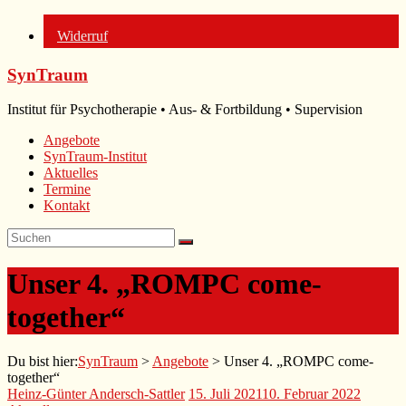
Widerruf
Zum
SynTraum
Inhalt
springen
Institut für Psychotherapie • Aus- & Fortbildung • Supervision
Angebote
SynTraum-Institut
Aktuelles
Termine
Kontakt
Unser 4. „ROMPC come-
together“
Du bist hier:
SynTraum
>
Angebote
>
Unser 4. „ROMPC come-
together“
Heinz-Günter Andersch-Sattler
15. Juli 2021
10. Februar 2022